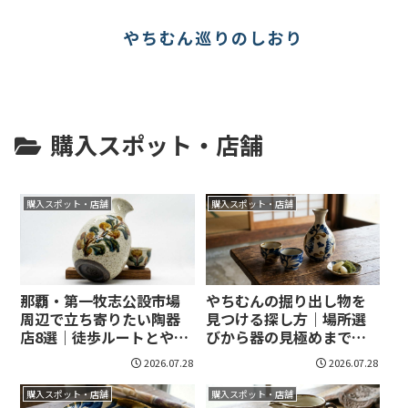
やちむん巡りのしおり
購入スポット・店舗
購入スポット・店舗
購入スポット・店舗
那覇・第一牧志公設市場
やちむんの掘り出し物を
周辺で立ち寄りたい陶器
見つける探し方｜場所選
店8選｜徒歩ルートとやち
びから器の見極めまで実
むんの選び方まで整理！
践できる！
2026.07.28
2026.07.28
購入スポット・店舗
購入スポット・店舗