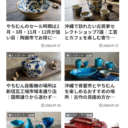
やちむんのセール時期は2
沖縄で訪れたい古民家セ
月・3月・11月・12月が狙
レクトショップ7選｜工芸
い目｜陶器市でお得に買
とカフェを楽しむ寄り道
うコツを紹介！
先！
2026.07.27
2026.07.27
購入スポット・店舗
購入スポット・店舗
やちむん自販機の場所は
沖縄で骨董市とやちむん
新垣瓦工場市場本通り店
を楽しめるおすすめの場
｜国際通りから迷わず立
所｜古作の見極め方から
ち寄るコツ！
持ち帰りまで迷わない！
2026.07.26
2026.07.26
購入スポット・店舗
購入スポット・店舗