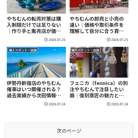
やちむんの転売対策は購
やちむんの卸売と小売の
入制限だけでは足りない
違い｜価格や取引条件を
｜作り手と販売店が価値
理解して自分に合う買い
を守る方法！
方を選ぼう！
2026.07.25
2026.07.25
購入スポット・店舗
購入スポット・店舗
伊勢丹新宿店のやちむん
フェニカ（fennica）の別
催事はいつ開催される？
注やちむんで注目したい
過去実績から次回情報の
器｜復刻意匠の魅力と選
探し方まで整理！
び方を知る！
2026.07.24
2026.07.24
次のページ