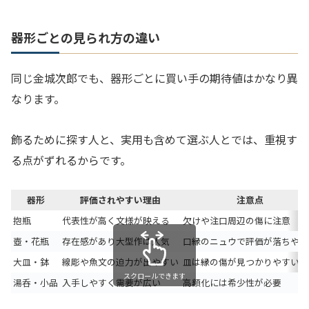
器形ごとの見られ方の違い
同じ金城次郎でも、器形ごとに買い手の期待値はかなり異
なります。
飾るために探す人と、実用も含めて選ぶ人とでは、重視す
る点がずれるからです。
器形
評価されやすい理由
注意点
抱瓶
代表性が高く文様が映える
欠けや注口周辺の傷に注意
壺・花瓶
存在感があり大型作は人気
口縁のニュウで評価が落ちやす
大皿・鉢
線彫や魚文の迫力が出やすい
皿は縁の傷が見つかりやすい
スクロールできます
湯呑・小品
入手しやすく需要が広い
高額化には希少性が必要