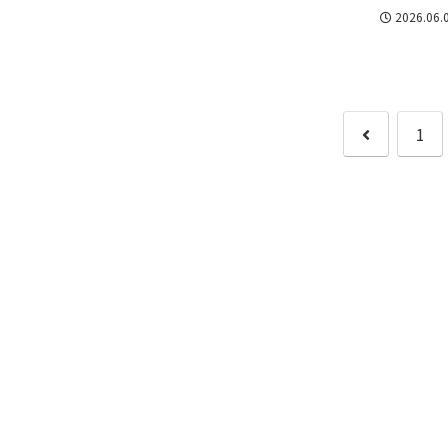
く異なり、同じ沖縄の器でも、素朴で力強いもの、
2026.06.
卓...
前
1
へ