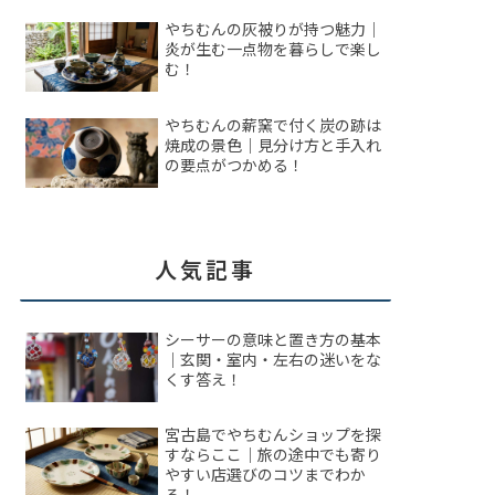
やちむんの灰被りが持つ魅力｜
炎が生む一点物を暮らしで楽し
む！
やちむんの薪窯で付く炭の跡は
焼成の景色｜見分け方と手入れ
の要点がつかめる！
人気記事
シーサーの意味と置き方の基本
｜玄関・室内・左右の迷いをな
くす答え！
宮古島でやちむんショップを探
すならここ｜旅の途中でも寄り
やすい店選びのコツまでわか
る！