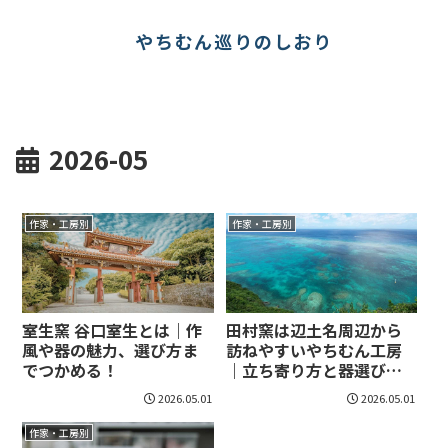
やちむん巡りのしおり
2026-05
作家・工房別
作家・工房別
室生窯 谷口室生とは｜作
田村窯は辺土名周辺から
風や器の魅力、選び方ま
訪ねやすいやちむん工房
でつかめる！
｜立ち寄り方と器選びの
迷いがほどける！
2026.05.01
2026.05.01
作家・工房別