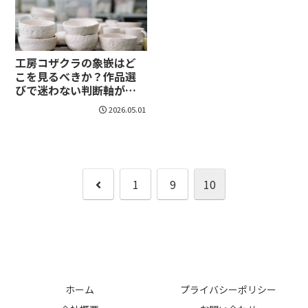
工房コザクラの象嵌はど
こを見るべきか？作品選
びで迷わない判断軸が見
えてくる
2026.05.01
前
1
9
10
へ
ホーム
プライバシーポリシー