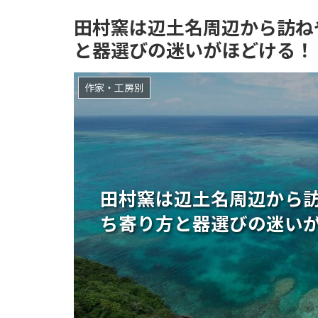
田村窯は辺土名周辺から訪ね
と器選びの迷いがほどける！
作家・工房別
田村窯は辺土名周辺から
ち寄り方と器選びの迷い