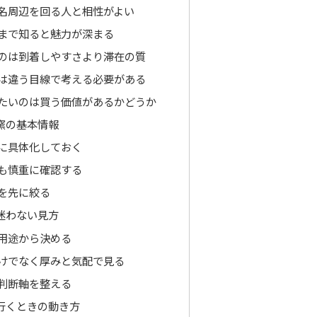
名周辺を回る人と相性がよい
まで知ると魅力が深まる
のは到着しやすさより滞在の質
は違う目線で考える必要がある
たいのは買う価値があるかどうか
窯の基本情報
に具体化しておく
も慎重に確認する
を先に絞る
迷わない見方
用途から決める
けでなく厚みと気配で見る
判断軸を整える
行くときの動き方