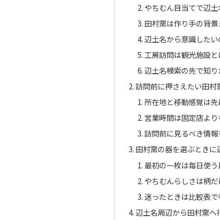
やちむん目当てで辺土
田村窯は作り手の背景
辺土名から意識したい
工房訪問は観光施設と
辺土名検索の先で知り
訪問前に押さえたい田村
所在地と移動感覚は先
営業時間は固定店より
訪問前に見るべき情報
田村窯の器を選ぶときに
最初の一枚は毎日使う
やちむんらしさは柄だ
迷ったときは比較表で
辺土名周辺から田村窯へ