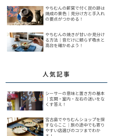
やちむんの薪窯で付く炭の跡は
焼成の景色｜見分け方と手入れ
の要点がつかめる！
やちむんの焼きが甘いか見分け
る方法｜音だけに頼らず吸水と
高台を確かめよう！
人気記事
シーサーの意味と置き方の基本
｜玄関・室内・左右の迷いをな
くす答え！
宮古島でやちむんショップを探
すならここ｜旅の途中でも寄り
やすい店選びのコツまでわか
る！