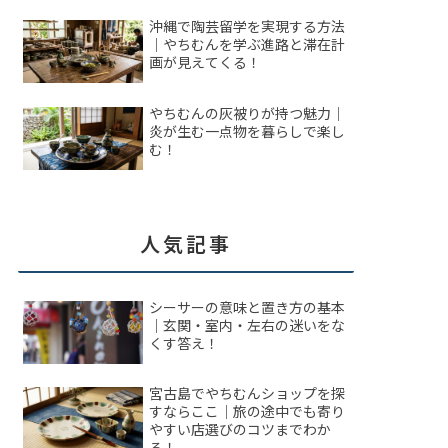
沖縄で陶芸留学を実現する方法
｜やちむんを学ぶ進路と滞在計
画が見えてくる！
やちむんの灰被りが持つ魅力｜
炎が生む一点物を暮らしで楽し
む！
人気記事
シーサーの意味と置き方の基本
｜玄関・室内・左右の迷いをな
くす答え！
宮古島でやちむんショップを探
すならここ｜旅の途中でも寄り
やすい店選びのコツまでわか
る！