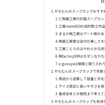
目
やちむんのスープカップおすす
仁陶器工房の灰釉スープカッ
工房mano619の田村聡士
まるか陶工房はアート感のあ
陶器工房壹は染付の美しさを
工房ことりのはやわらかな世
陶factory509はモダン
o-gusuyaは価格と取り
やちむんのスープカップで失敗
用途から逆算して容量と形を
サイズ表記と扱いやすさを表
食卓全体との相性まで考えて
やちむんのスープカップを気持