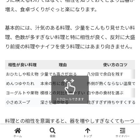
増え、食卓づくりがぐっと楽になります。
基本的には、汁気のある料理、少量をこんもり見せたい料
理、色数が多すぎない料理と特に相性が良く、反対に大盛
り前提の料理やナイフを使う料理にはあまり向きません。
相性が良い料理
理由
使い方のコツ
おひたしや和え物
少量でも高さが出る
八分目で余白を残す
めんつゆやたれ
本来の形に合う
外側が熱くならない温度で使
ヨーグルトや果物
模様との対比が出やすい
白や赤の食材を選ぶ
スクロールできます
小さめスープ
深さを活かせる
注ぎすぎず持ちやすくする
料理との相性を意識すると、器を増やしすぎなくても一つ
を何役にも回せるようになり、結果として買い物の満足度
ホーム
検索
トップ
サイドバー
も高くなります。