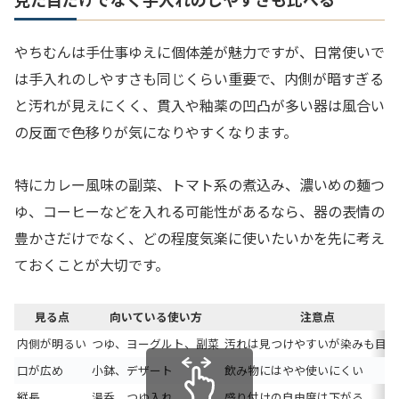
やちむんは手仕事ゆえに個体差が魅力ですが、日常使いで
は手入れのしやすさも同じくらい重要で、内側が暗すぎる
と汚れが見えにくく、貫入や釉薬の凹凸が多い器は風合い
の反面で色移りが気になりやすくなります。
特にカレー風味の副菜、トマト系の煮込み、濃いめの麺つ
ゆ、コーヒーなどを入れる可能性があるなら、器の表情の
豊かさだけでなく、どの程度気楽に使いたいかを先に考え
ておくことが大切です。
見る点
向いている使い方
注意点
内側が明るい
つゆ、ヨーグルト、副菜
汚れは見つけやすいが染みも目立
口が広め
小鉢、デザート
飲み物にはやや使いにくい
縦長
湯呑、つゆ入れ
盛り付けの自由度は下がる