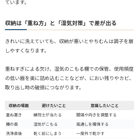
ています。
収納は「重ね方」と「湿気対策」で差が出る
きれいに洗えていても、収納が悪いとやちむんは調子を崩
しやすくなります。
重ねすぎによる欠け、湿気のこもる棚での保管、使用頻度
の低い器を奥に詰め込むことなどが、におい残りやカビ、
取り出し時の破損につながります。
収納の場面
避けたいこと
意識したいこと
重ね置き
縁同士が当たる
間隔や向きを調整する
棚の奥
湿気がこもる
風通しを確保する
洗浄直後
乾く前にしまう
一度外で乾かす