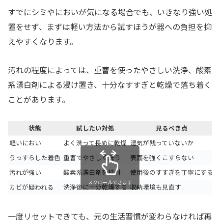
すでにシミやにおいが気になる場合でも、いきなり強い処
置をせず、まずは軽い方法から試すほうが器への負担を抑
えやすくなります。
汚れの程度によっては、重曹を使ったやさしい洗浄、酸素
系漂白剤による浸け置き、十分なすすぎと乾燥で落ち着く
ことがあります。
状態
試したい対処
見るべき点
軽いにおい
よく洗って長めに乾燥
湿気が残っていないか
うっすらした着色
重曹でやさしく洗う
表面を強くこすらない
汚れが強い
酸素系漂白剤を検討
使用後のすすぎを丁寧にする
スクロールできます
カビが疑われる
洗浄後に十分乾燥する
収納環境も見直す
一度リセットできても、元の生活習慣が変わらなければ再