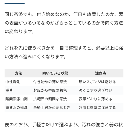
同じ茶渋でも、付き始めなのか、何日も放置したのか、器
の表面がつるつるなのかざらっとしているのかで向く方法
は変わります。
どれを先に使うべきかを一目で整理すると、必要以上に強
い方法へ進みにくくなります。
方法
向いている状態
注意点
中性洗剤
付き始めの薄い茶渋
硬いスポンジは避ける
重曹
軽度から中度の着色
強くこすり過ぎない
酸素系漂白剤
広範囲の頑固な茶渋
表示どおりに薄める
重曹水の煮沸
最終手段が必要なとき
急冷と衝撃に注意する
表のとおり、手軽さだけで選ぶより、汚れの強さと器の状