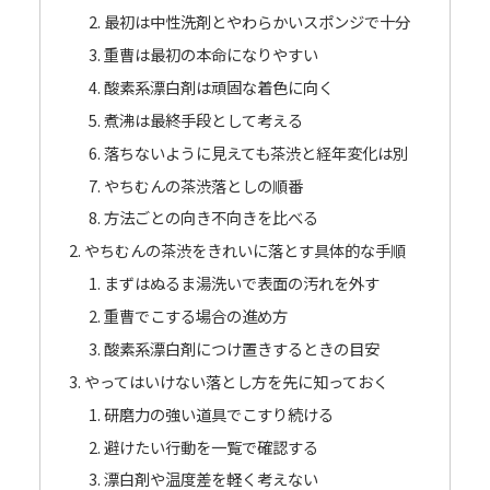
最初は中性洗剤とやわらかいスポンジで十分
重曹は最初の本命になりやすい
酸素系漂白剤は頑固な着色に向く
煮沸は最終手段として考える
落ちないように見えても茶渋と経年変化は別
やちむんの茶渋落としの順番
方法ごとの向き不向きを比べる
やちむんの茶渋をきれいに落とす具体的な手順
まずはぬるま湯洗いで表面の汚れを外す
重曹でこする場合の進め方
酸素系漂白剤につけ置きするときの目安
やってはいけない落とし方を先に知っておく
研磨力の強い道具でこすり続ける
避けたい行動を一覧で確認する
漂白剤や温度差を軽く考えない