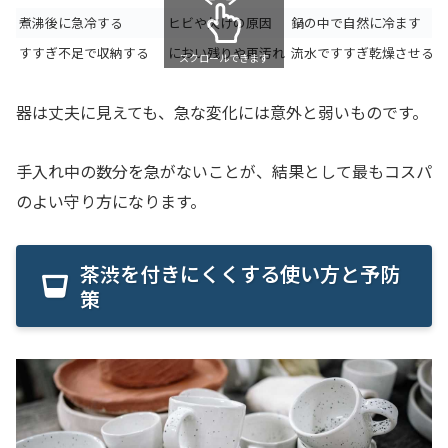
煮沸後に急冷する
ヒビや欠けの原因
鍋の中で自然に冷ます
すすぎ不足で収納する
におい残りや再汚れ
流水ですすぎ乾燥させる
スクロールできます
器は丈夫に見えても、急な変化には意外と弱いものです。
手入れ中の数分を急がないことが、結果として最もコスパ
のよい守り方になります。
茶渋を付きにくくする使い方と予防
策