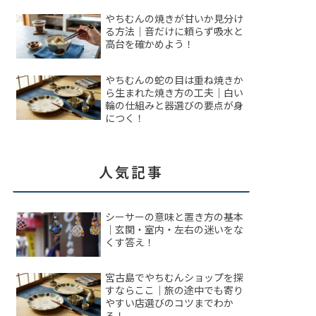
やちむんの焼きが甘いか見分け
る方法｜音だけに頼らず吸水と
高台を確かめよう！
やちむんの蛇の目は重ね焼きか
ら生まれた焼き方の工夫｜白い
輪の仕組みと器選びの要点が身
につく！
人気記事
シーサーの意味と置き方の基本
｜玄関・室内・左右の迷いをな
くす答え！
宮古島でやちむんショップを探
すならここ｜旅の途中でも寄り
やすい店選びのコツまでわか
る！