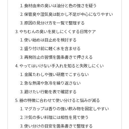
食材由来の臭いは油分と色の強さを疑う
保管臭や湿気臭は乾かし不足が中心になりやすい
原因の見分け方を一覧で整理する
やちむんの臭いを戻しにくくする日常ケア
使い始めは目止めを検討する
盛り付け前に軽く水を含ませる
再発防止の習慣を箇条書きで押さえる
やってはいけない手入れを知ると失敗しにくい
金属たわしや強い研磨でこすらない
急な熱湯や急冷を繰り返さない
避けたい行動を表で確認する
器の特徴に合わせて使い分けると悩みが減る
マグカップは香りの強い飲み物を固定しやすい
汁気の多い料理には相性を見て使う
使い分けの目安を箇条書きで整理する