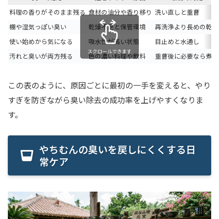
料理の香りがそのまま残る
食材の油分や香り移り
洗い直しと重曹
棚や湿気っぽい臭い
乾燥不足と保管環境
再洗浄より長めの乾燥
使い始めから気になる
吸水性が高い状態
目止めと水通し
スクロールできます
汚れと臭いが両方残る
色の濃い料理や飲料
重曹後に必要なら煮沸
この表のように、原因ごとに最初の一手を変えると、やり
すぎを防ぎながら臭い除去の成功率を上げやすくなりま
す。
やちむんの臭いを戻しにくくする日
常ケア