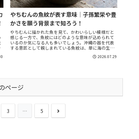
力
やちむんの魚紋が表す意味｜子孫繁栄や豊
！
かさを願う背景まで知ろう！
う
やちむんに描かれた魚を見て、かわいらしい模様だと
い
感じる一方で、魚紋にはどのような意味が込められて
統
いるのか気になる人も多いでしょう。沖縄の器を代表
長
する意匠として親しまれている魚紋は、単に海の生き
物を描いた装飾ではなく、食べ物に恵まれる豊か
30
2026.07.29
さ、...
のページ
次
3
…
5
へ