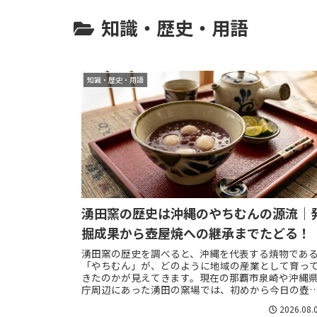
知識・歴史・用語
知識・歴史・用語
湧田窯の歴史は沖縄のやちむんの源流｜
掘成果から壺屋焼への継承までたどる！
湧田窯の歴史を調べると、沖縄を代表する焼物であ
「やちむん」が、どのように地域の産業として育っ
きたのかが見えてきます。現在の那覇市泉崎や沖縄
庁周辺にあった湧田の窯場では、初めから今日の壺
焼と同じ陶器だけを作っていたわけではなく、建物
2026.08.
に...