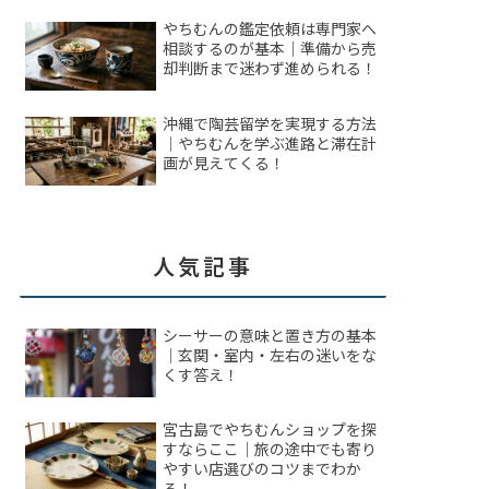
やちむんの鑑定依頼は専門家へ
相談するのが基本｜準備から売
却判断まで迷わず進められる！
沖縄で陶芸留学を実現する方法
｜やちむんを学ぶ進路と滞在計
画が見えてくる！
人気記事
シーサーの意味と置き方の基本
｜玄関・室内・左右の迷いをな
くす答え！
宮古島でやちむんショップを探
すならここ｜旅の途中でも寄り
やすい店選びのコツまでわか
る！