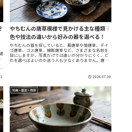
安
やちむんの唐草模様で見かける主な種類｜
色や技法の違いから好みの器を選べる！
やちむんの器を探していると、蔦唐草や菊唐草、デイ
ゴ唐草、ゴス唐草、線彫唐草など、さまざまな名前を
通
目にしますが、写真だけでは違いが分かりにくく、ど
ち
れを選べばよいのか迷う人も少なくありません。唐草
し
模様は、植物の蔓や葉が伸びていく様子を図案化し
た...
31
2026.07.30
知識・歴史・用語