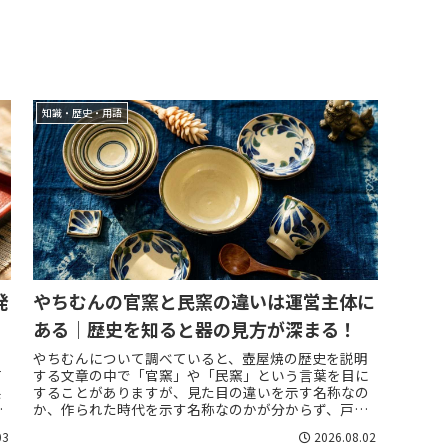
知識・歴史・用語
発
やちむんの官窯と民窯の違いは運営主体に
ある｜歴史を知ると器の見方が深まる！
る
やちむんについて調べていると、壺屋焼の歴史を説明
て
する文章の中で「官窯」や「民窯」という言葉を目に
県
することがありますが、見た目の違いを示す名称なの
屋
か、作られた時代を示す名称なのかが分からず、戸惑
う人も少なくありません。結論からいうと、官窯と民...
03
2026.08.02