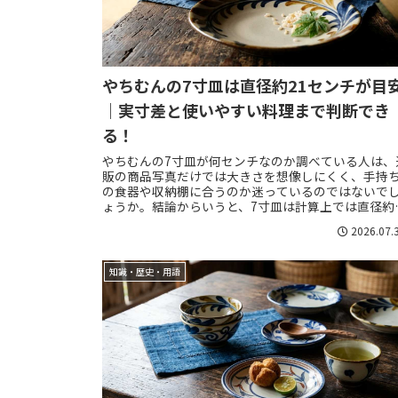
やちむんの7寸皿は直径約21センチが目
｜実寸差と使いやすい料理まで判断でき
る！
やちむんの7寸皿が何センチなのか調べている人は、
販の商品写真だけでは大きさを想像しにくく、手持
の食器や収納棚に合うのか迷っているのではないで
ょうか。結論からいうと、7寸皿は計算上では直径約
21.2センチに相当し、一般的には直径約21セ...
2026.07.
知識・歴史・用語