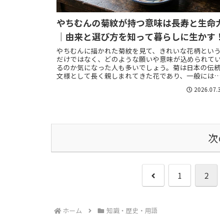
やちむんの菊紋が持つ意味は長寿と生命
｜由来と選び方を知って暮らしに生かす
やちむんに描かれた菊紋を見て、きれいな花柄とい
だけではなく、どのような願いや意味が込められて
るのか気になった人も多いでしょう。菊は日本の伝
文様として長く親しまれてきた花であり、一般には
寿、健康、生命力、気高さなどを連想させる縁起の
2026.07.
よ...
次
前
1
2
へ
ホーム
知識・歴史・用語