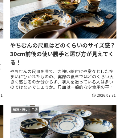
｜
やちむんの尺皿はどのくらいのサイズ感？
30cm前後の使い勝手と選び方が見えてく
る！
入
差
やちむんの尺皿を見て、力強い絵付けや堂々とした佇
も
まいにひかれたものの、実際の食卓ではどのくらい大
きく感じるのか分からず、購入を迷っている人は多い
で
のではないでしょうか。尺皿は一般的な夕食用の平皿
よりひと回り以上大きく、通販の商品写真だけで
01
2026.07.31
は、...
知識・歴史・用語