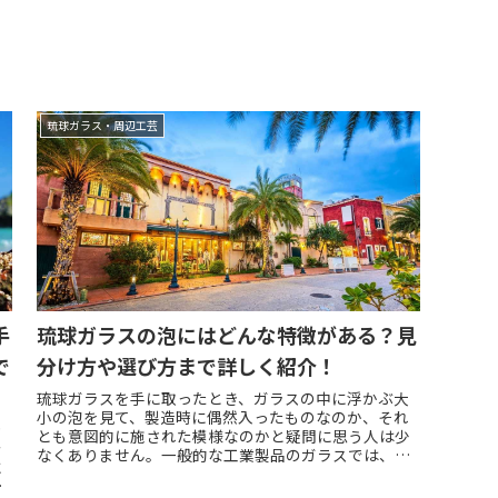
琉球ガラス・周辺工芸
手
琉球ガラスの泡にはどんな特徴がある？見
で
分け方や選び方まで詳しく紹介！
琉球ガラスを手に取ったとき、ガラスの中に浮かぶ大
小の泡を見て、製造時に偶然入ったものなのか、それ
や
とも意図的に施された模様なのかと疑問に思う人は少
シ
なくありません。一般的な工業製品のガラスでは、内
に
部の気泡が品質上の欠点と判断される場合がありま
ー
す...