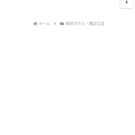
前
へ
ホーム
琉球ガラス・周辺工芸