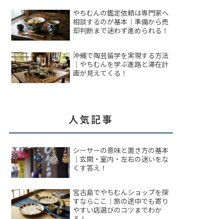
やちむんの鑑定依頼は専門家へ
相談するのが基本｜準備から売
却判断まで迷わず進められる！
沖縄で陶芸留学を実現する方法
｜やちむんを学ぶ進路と滞在計
画が見えてくる！
人気記事
シーサーの意味と置き方の基本
｜玄関・室内・左右の迷いをな
くす答え！
宮古島でやちむんショップを探
すならここ｜旅の途中でも寄り
やすい店選びのコツまでわか
る！