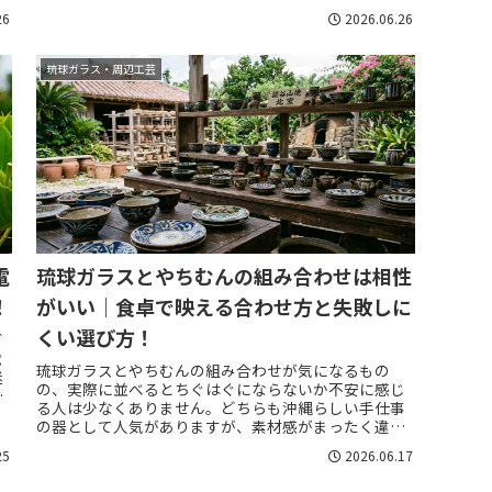
26
2026.06.26
琉球ガラス・周辺工芸
電
琉球ガラスとやちむんの組み合わせは相性
！
がいい｜食卓で映える合わせ方と失敗しに
くい選び方！
ガ
電
琉球ガラスとやちむんの組み合わせが気になるもの
迷
の、実際に並べるとちぐはぐにならないか不安に感じ
る
る人は少なくありません。どちらも沖縄らしい手仕事
の器として人気がありますが、素材感がまったく違う
ため、合わせ方を間違えると片方だけが強く見えた
25
2026.06.17
り、...