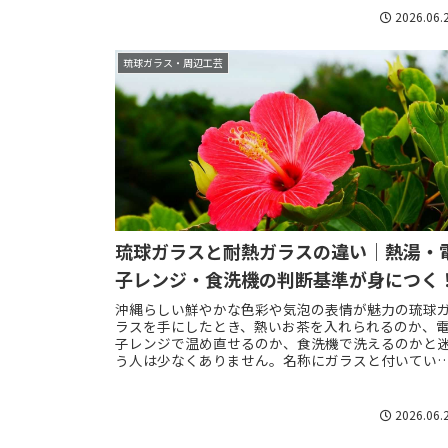
ンやフォークは、沖縄らしいお土産になるだけでな
2026.06.
く...
琉球ガラス・周辺工芸
琉球ガラスと耐熱ガラスの違い｜熱湯・
子レンジ・食洗機の判断基準が身につく
沖縄らしい鮮やかな色彩や気泡の表情が魅力の琉球
ラスを手にしたとき、熱いお茶を入れられるのか、
子レンジで温め直せるのか、食洗機で洗えるのかと
う人は少なくありません。名称にガラスと付いてい
ため耐熱ガラスと同じように扱えそうですが、一般
的...
2026.06.