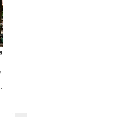
買
、
切
る
に
.
17