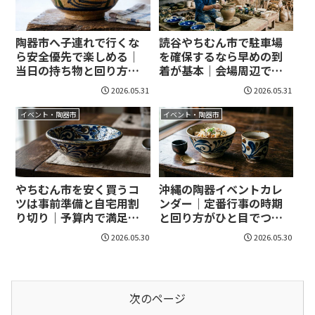
陶器市へ子連れで行くな
読谷やちむん市で駐車場
ら安全優先で楽しめる｜
を確保するなら早めの到
当日の持ち物と回り方ま
着が基本｜会場周辺で慌
で迷わない！
てない動き方まで整理！
2026.05.31
2026.05.31
イベント・陶器市
イベント・陶器市
やちむん市を安く買うコ
沖縄の陶器イベントカレ
ツは事前準備と自宅用割
ンダー｜定番行事の時期
り切り｜予算内で満足度
と回り方がひと目でつか
を上げる回り方と失敗回
める！
2026.05.30
2026.05.30
避!
次のページ