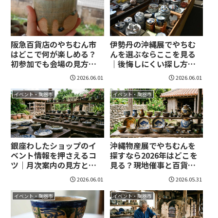
阪急百貨店のやちむん市
伊勢丹の沖縄展でやちむ
はどこで何が楽しめる？
んを選ぶならここを見る
初参加でも会場の見方と
｜後悔しにくい探し方と
買い方がつかめる！
買い方のコツ！
2026.06.01
2026.06.01
イベント・陶器市
イベント・陶器市
銀座わしたショップのイ
沖縄物産展でやちむんを
ベント情報を押さえるコ
探すなら2026年はどこを
ツ｜月次案内の見方と来
見る？現地催事と百貨店
店前に知りたい要点！
イベントの狙い方まで整
2026.06.01
2026.05.31
理！
イベント・陶器市
イベント・陶器市