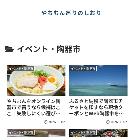
やちむん巡りのしおり
イベント・陶器市
イベント・陶器市
イベント・陶器市
やちむんをオンライン陶
ふるさと納税で陶器市チ
器市で買うなら候補はこ
ケットを探すなら現地ク
こ｜失敗しにくい選び方
ーポンとWeb陶器市を優
まで見えてくる！
先｜見つけ方と失敗しな
2026.06.02
2026.06.02
い選び方がわかる！
イベント・陶器市
イベント・陶器市