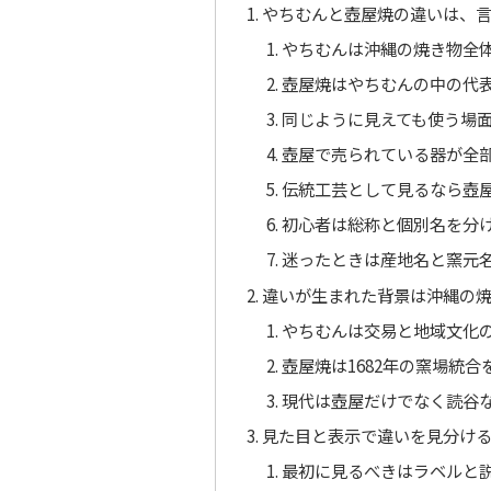
やちむんと壺屋焼の違いは、
やちむんは沖縄の焼き物全
壺屋焼はやちむんの中の代
同じように見えても使う場
壺屋で売られている器が全
伝統工芸として見るなら壺
初心者は総称と個別名を分
迷ったときは産地名と窯元
違いが生まれた背景は沖縄の
やちむんは交易と地域文化
壺屋焼は1682年の窯場統
現代は壺屋だけでなく読谷
見た目と表示で違いを見分け
最初に見るべきはラベルと