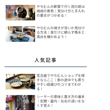
やちむんの薪窯で付く炭の跡は
焼成の景色｜見分け方と手入れ
の要点がつかめる！
やちむんの焼きが甘いか見分け
る方法｜音だけに頼らず吸水と
高台を確かめよう！
人気記事
宮古島でやちむんショップを探
すならここ｜旅の途中でも寄り
やすい店選びのコツまでわか
る！
シーサーの意味と置き方の基本
｜玄関・室内・左右の迷いをな
くす答え！