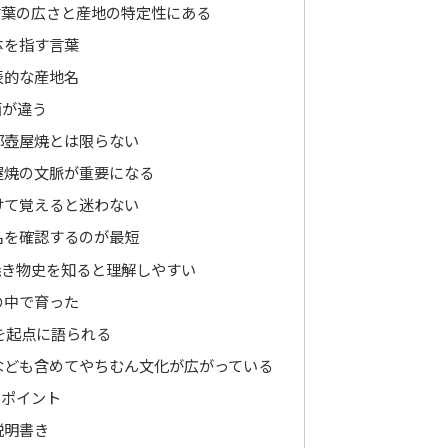
言葉の広さと産地の特定性にある
体を指す言葉
表的な産地名
面が違う
部壺屋焼とは限らない
屋焼の文脈が重要になる
けて覚えると迷わない
名を確認するのが最短
焼き物史を知ると理解しやすい
の中で育った
合を起点に語られる
なども含めてやちむん文化が広がっている
るポイント
説明書き