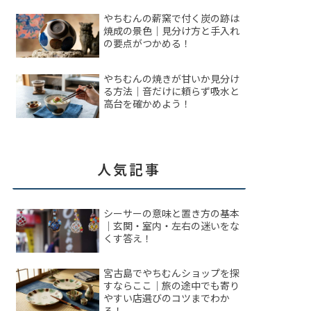
やちむんの薪窯で付く炭の跡は
焼成の景色｜見分け方と手入れ
の要点がつかめる！
やちむんの焼きが甘いか見分け
る方法｜音だけに頼らず吸水と
高台を確かめよう！
人気記事
シーサーの意味と置き方の基本
｜玄関・室内・左右の迷いをな
くす答え！
宮古島でやちむんショップを探
すならここ｜旅の途中でも寄り
やすい店選びのコツまでわか
る！