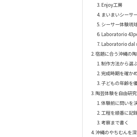
Enjoy工房
まいまいシーサ
シーサー体験琉
Laboratorio 43p
Laboratorio dal
宿題に合う沖縄の陶
制作方法から選
完成時期を確か
子どもの年齢を
陶芸体験を自由研究
体験前に問いを
工程を順番に記
考察まで書く
沖縄のやちむんを深