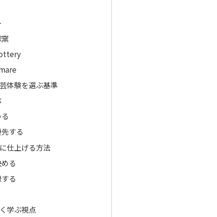
ー
球窯
ottery
 mare
芸体験を選ぶ基準
ぶ
める
優先する
に仕上げる方法
決める
録する
く学ぶ視点