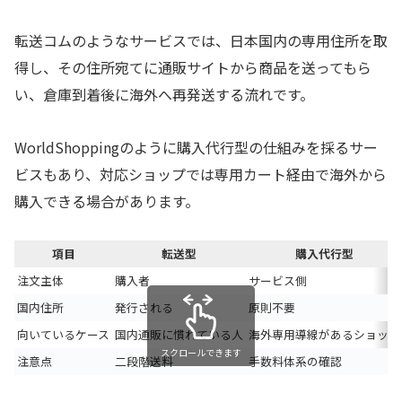
転送コムのようなサービスでは、日本国内の専用住所を取
得し、その住所宛てに通販サイトから商品を送ってもら
い、倉庫到着後に海外へ再発送する流れです。
WorldShoppingのように購入代行型の仕組みを採るサー
ビスもあり、対応ショップでは専用カート経由で海外から
購入できる場合があります。
項目
転送型
購入代行型
注文主体
購入者
サービス側
国内住所
発行される
原則不要
向いているケース
国内通販に慣れている人
海外専用導線があるショップ
スクロールできます
注意点
二段階送料
手数料体系の確認