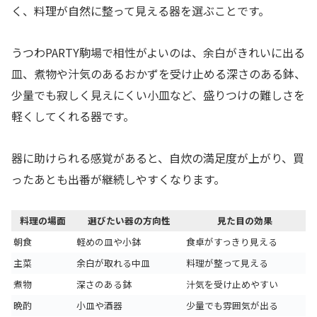
く、料理が自然に整って見える器を選ぶことです。
うつわPARTY駒場で相性がよいのは、余白がきれいに出る
皿、煮物や汁気のあるおかずを受け止める深さのある鉢、
少量でも寂しく見えにくい小皿など、盛りつけの難しさを
軽くしてくれる器です。
器に助けられる感覚があると、自炊の満足度が上がり、買
ったあとも出番が継続しやすくなります。
料理の場面
選びたい器の方向性
見た目の効果
朝食
軽めの皿や小鉢
食卓がすっきり見える
主菜
余白が取れる中皿
料理が整って見える
煮物
深さのある鉢
汁気を受け止めやすい
晩酌
小皿や酒器
少量でも雰囲気が出る