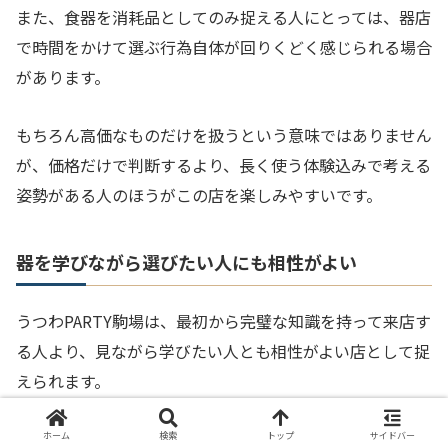
また、食器を消耗品としてのみ捉える人にとっては、器店
で時間をかけて選ぶ行為自体が回りくどく感じられる場合
があります。
もちろん高価なものだけを扱うという意味ではありません
が、価格だけで判断するより、長く使う体験込みで考える
姿勢がある人のほうがこの店を楽しみやすいです。
器を学びながら選びたい人にも相性がよい
うつわPARTY駒場は、最初から完璧な知識を持って来店す
る人より、見ながら学びたい人とも相性がよい店として捉
えられます。
なぜなら、器店の価値は買い物だけでなく、土ものと磁器
ホーム
検索
トップ
サイドバー