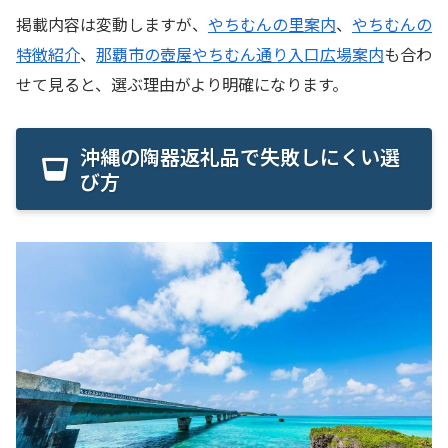
掲載内容は変動しますが、
やちむんの里案内
、
やちむんの
特徴紹介
、
那覇市の壺屋やちむん通り入口広場案内
も合わ
せて見ると、選ぶ理由がより明確になります。
沖縄の陶器返礼品で失敗しにくい選
び方